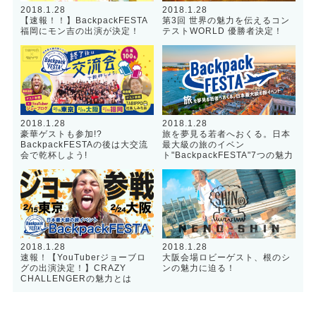
2018.1.28
2018.1.28
【速報！！】BackpackFESTA
第3回 世界の魅力を伝えるコン
福岡にモン吉の出演が決定！
テストWORLD 優勝者決定！
2018.1.28
2018.1.28
豪華ゲストも参加!?
旅を夢見る若者へおくる。日本
BackpackFESTAの後は大交流
最大級の旅のイベン
会で乾杯しよう!
ト"BackpackFESTA"7つの魅力
2018.1.28
2018.1.28
速報！【YouTuberジョーブロ
大阪会場ロビーゲスト、根のシ
グの出演決定！】CRAZY
ンの魅力に迫る！
CHALLENGERの魅力とは