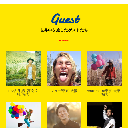
Guest
世界中を旅したゲストたち
モン吉/札幌･高松･沖
ジョー/東京･大阪
wacamera/東京･大阪･
縄･福岡
福岡