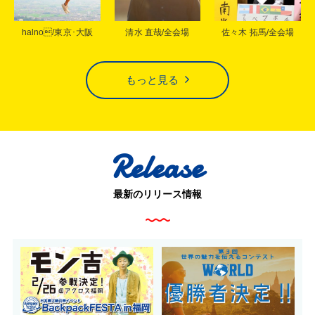
halno/東京･大阪
清水 直哉/全会場
佐々木 拓馬/全会場
もっと見る
Release
最新のリリース情報