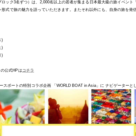
ック3名ずつ）は、2,000名以上の若者が集まる日本最大級の旅イベント「Bac
ン形式で旅の魅力を語っていただきます。またそれ以外にも、自身の旅を発
】
木)
土)
月)
A』の公式HPは
コチラ
ピースボートの特別コラボ企画 「WORLD BOAT in Asia」に ナビゲータ