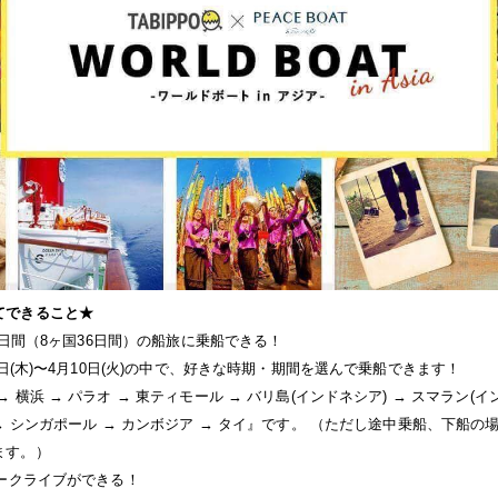
てできること★
47日間（8ヶ国36日間）の船旅に乗船できる！
8日(木)〜4月10日(火)の中で、好きな時期・期間を選んで乗船できます！
 横浜 → パラオ → 東ティモール → バリ島(インドネシア) → スマラン(イ
 → シンガポール → カンボジア → タイ』です。 （ただし途中乗船、下船
ます。）
トークライブができる！