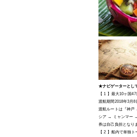
★ナビゲーターとし
【 1 】最大10ヶ国
渡航期間2018年3月
渡航ルートは『神戸 →
シア → ミャンマー
券は自己負担となり
【 2 】船内で単独