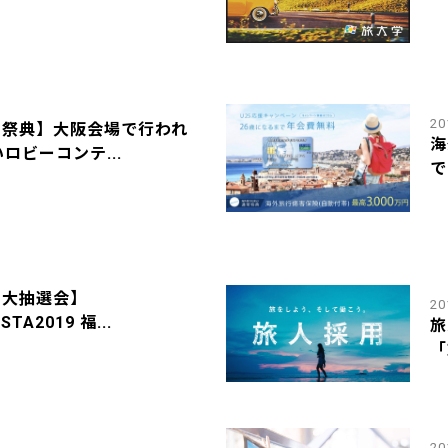
20
の祭典】大阪会場で行われ
海
ロビーコンテ...
で
じ大抽選会】
20
STA2019 福...
旅
「
20