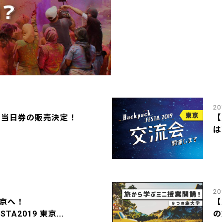
20
】当日券の販売決定！
【
は
20
東京へ！
【
STA2019 東京...
の