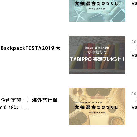
B
20
ckpackFESTA2019 大
【
B
20
【
ト企画実施！】海外旅行保
B
oたびほ』...