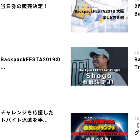
】当日券の販売決定！
2
B
20
ckpackFESTA2019の
B
..
Tr
やチャレンジを応援した
20
トバイト派遣を手...
【
グ